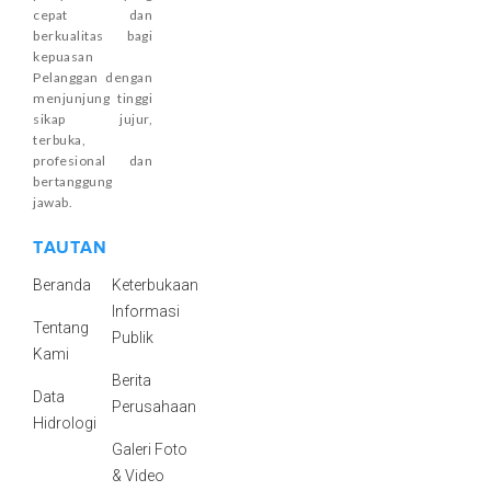
cepat dan
berkualitas bagi
kepuasan
Pelanggan dengan
menjunjung tinggi
sikap jujur,
terbuka,
profesional dan
bertanggung
jawab.
TAUTAN
Beranda
Keterbukaan
Informasi
Tentang
Publik
Kami
Berita
Data
Perusahaan
Hidrologi
Galeri Foto
& Video