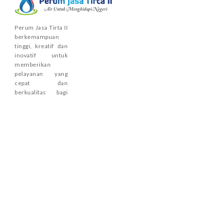
Perum Jasa Tirta II
berkemampuan
tinggi, kreatif dan
inovatif untuk
memberikan
pelayanan yang
cepat dan
berkualitas bagi
kepuasan
Pelanggan dengan
menjunjung tinggi
sikap jujur,
terbuka,
profesional dan
bertanggung
jawab.
TAUTAN
Beranda
Keterbukaan
Informasi